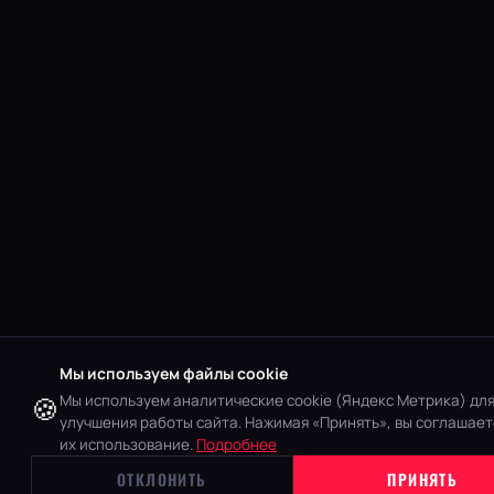
ПОЛИТИКА КОНФИДЕНЦИАЛЬНОСТИ
Последнее обновление: 14 мая 2025 г.
1. ОБЩИЕ ПОЛОЖЕНИЯ
Мы используем файлы cookie
Настоящая Политика конфиденциальности определяет пор
🍪
обработки и защиты персональных данных пользователей с
Мы используем аналитические cookie (Яндекс Метрика) дл
улучшения работы сайта. Нажимая «Принять», вы соглашает
permjakov.ru
, принадлежащего ИП Пермяков.
их использование.
Подробнее
ОТКЛОНИТЬ
ПРИНЯТЬ
2. КАКИЕ ДАННЫЕ МЫ СОБИРАЕМ